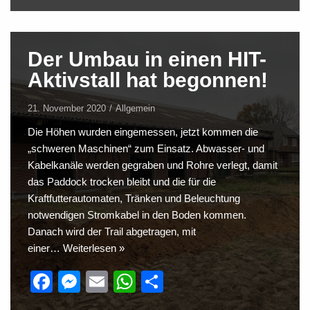
a
e
m
h
eil
c
ss
ail
at
e
e
e
s
n
Der Umbau in einen HIT-
b
n
A
Aktivstall hat begonnen!
o
g
p
o
er
p
21. November 2020
Allgemein
k
Die Höhen wurden eingemessen, jetzt kommen die
„schweren Maschinen“ zum Einsatz. Abwasser- und
Kabelkanäle werden gegraben und Rohre verlegt, damit
das Paddock trocken bleibt und die für die
Kraftfutterautomaten, Tränken und Beleuchtung
notwendigen Stromkabel in den Boden kommen.
Danach wird der Trail abgetragen, mit
einer…
Weiterlesen »
F
M
E
W
T
a
e
m
h
eil