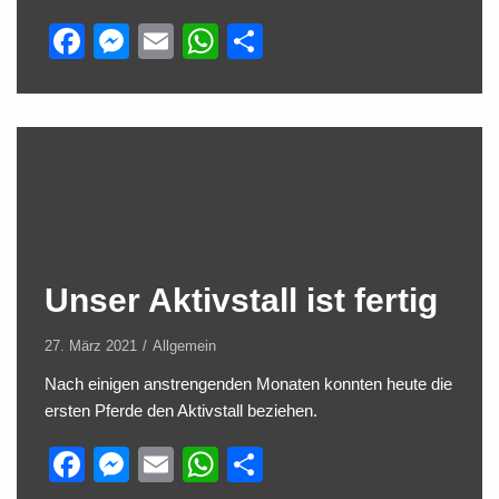
F
M
E
W
T
a
e
m
h
eil
c
ss
ail
at
e
e
e
s
n
b
n
A
o
g
p
o
er
p
k
Unser Aktivstall ist fertig
27. März 2021
Allgemein
Nach einigen anstrengenden Monaten konnten heute die
ersten Pferde den Aktivstall beziehen.
F
M
E
W
T